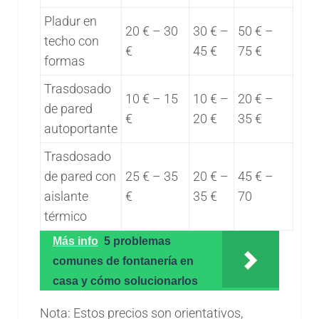
Pladur en
20 € – 30
30 € –
50 € –
techo con
€
45 €
75 €
formas
Trasdosado
10 € – 15
10 € –
20 € –
de pared
€
20 €
35 €
autoportante
Trasdosado
de pared con
25 € – 35
20 € –
45 € –
aislante
€
35 €
70
térmico
Más info
5 problemas
comunes de fontanería en
casa y cómo solucionarlos
Nota: Estos precios son orientativos,