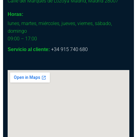
Calle del Marqués de Lozoya
Madrid
,
Madrid
28007
Horas:
lunes, martes, miércoles, jueves, viernes, sábado,
domingo
09:00 – 17:00
+34 915 740 680
Servicio al cliente: