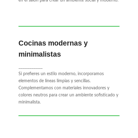
en el salón para crear un ambiente social y moderno.
Cocinas modernas y
minimalistas
Si prefieres un estilo moderno,
_____________
incorporamos elementos de líneas limpias y
sencillas. Complementamos con materiales
Si prefieres un estilo moderno, incorporamos
innovadores y colores neutros para crear un
elementos de líneas limpias y sencillas.
ambiente sofisticado y minimalista.
Complementamos con materiales innovadores y
colores neutros para crear un ambiente sofisticado y
minimalista.