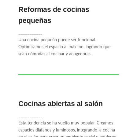
Reformas de cocinas
pequeñas
Una cocina pequeña puede ser funcional.
Optimizamos el espacio al máximo,
_____________
logrando que sean cómodas al cocinar y
Una cocina pequeña puede ser funcional.
acogedoras.
Optimizamos el espacio al máximo, logrando que
sean cómodas al cocinar y acogedoras.
Cocinas abiertas al salón
Esta tendencia se ha vuelto muy popular.
_____________
Creamos espacios diáfanos y luminosos,
Esta tendencia se ha vuelto muy popular. Creamos
integrando la cocina en el salón para crear
espacios diáfanos y luminosos, integrando la cocina
un ambiente social y moderno.