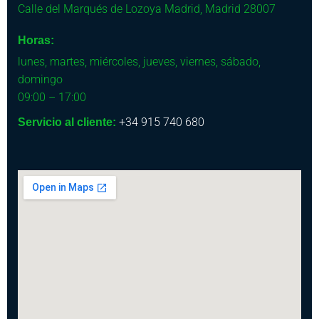
Calle del Marqués de Lozoya
Madrid
,
Madrid
28007
Horas:
lunes, martes, miércoles, jueves, viernes, sábado,
domingo
09:00 – 17:00
+34 915 740 680
Servicio al cliente: