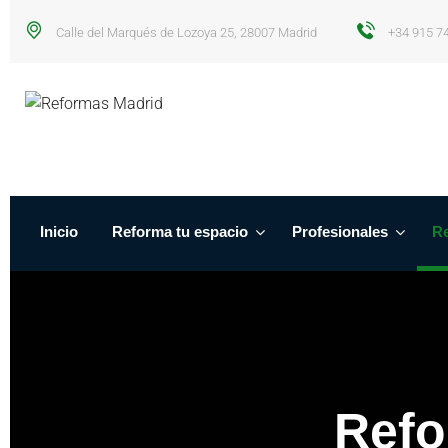
Calle del Marqués de Lozoya 25, 28007 Madrid
+34 915 7
Inicio
Reforma tu espacio
Profesionales
Re
Refo