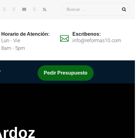
Horario de Atención:
Escribenos:
Lun - Vie:
info@reformas10.com
8am - 5pm
r
Pedir Presupuesto
Ardoz