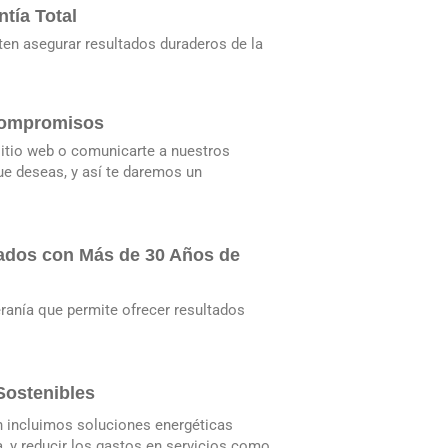
ntía Total
en asegurar resultados duraderos de la
Compromisos
sitio web o comunicarte a nuestros
ue deseas, y así te daremos un
cados con Más de 30 Años de
anía que permite ofrecer resultados
Sostenibles
 incluimos soluciones energéticas
a, y reducir los gastos en servicios como