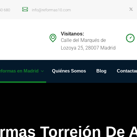
40 680
info@reformas10.com
Visitanos:
Calle del Marqués de
Lozoya 25, 28007 Madrid
formas en Madrid
Quiénes Somos
Blog
Contacta
rmas Torrejón De 