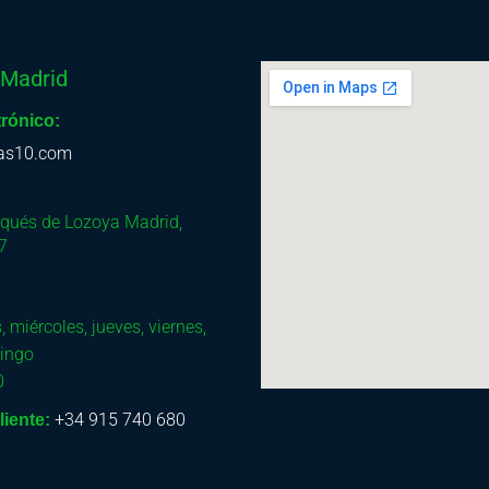
 Madrid
trónico:
as10.com
rqués de Lozoya
Madrid
,
7
, miércoles, jueves, viernes,
ingo
0
+34 915 740 680
liente: