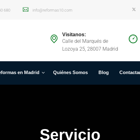
40 680
info@reformas10.com
Visitanos:
Calle del Marqués de
Lozoya 25, 28007 Madrid
formas en Madrid
Quiénes Somos
Blog
Contacta
Servicio