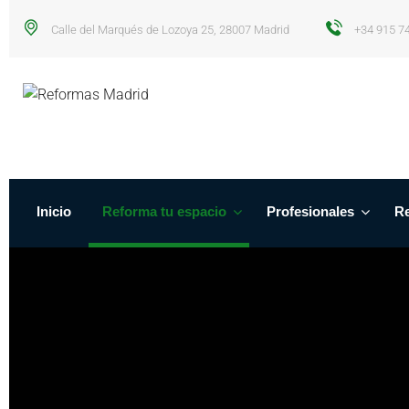
Calle del Marqués de Lozoya 25, 28007 Madrid
+34 915 7
Inicio
Reforma tu espacio
Profesionales
Re