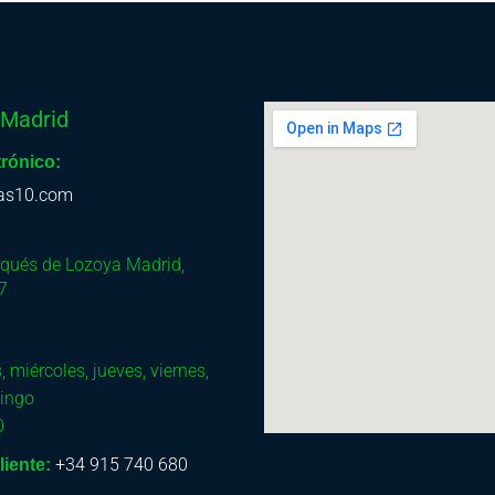
 Madrid
trónico:
as10.com
rqués de Lozoya
Madrid
,
7
, miércoles, jueves, viernes,
ingo
0
+34 915 740 680
liente: