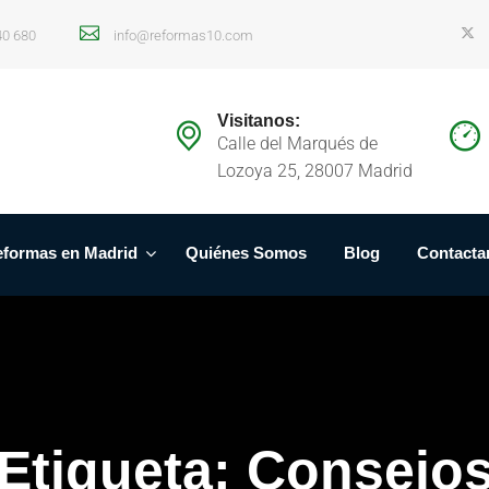
40 680
info@reformas10.com
Visitanos:
Calle del Marqués de
Lozoya 25, 28007 Madrid
formas en Madrid
Quiénes Somos
Blog
Contacta
Etiqueta:
Consejo