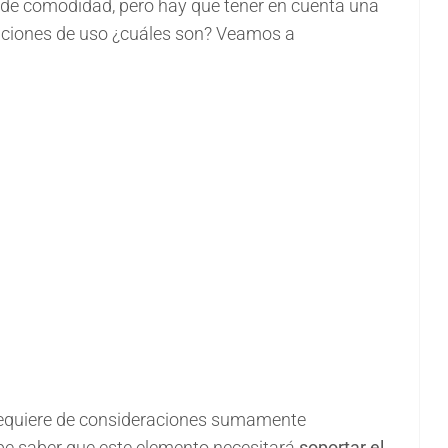
o de comodidad, pero hay que tener en cuenta una
diciones de uso ¿cuáles son? Veamos a
requiere de consideraciones sumamente
debe saber que este elemento necesitará
soportar el