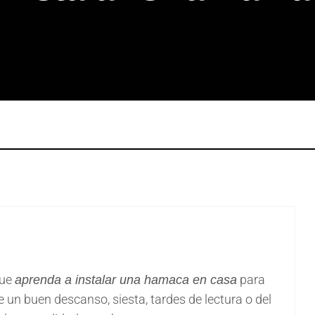
que
para
aprenda a instalar una hamaca en casa
de un buen descanso, siesta, tardes de lectura o del