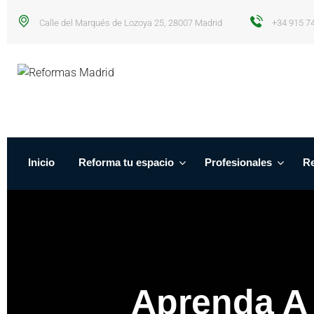
Calle del Marqués de Lozoya 25, 28007 Madrid
+34 915 7
Inicio
Reforma tu espacio
Profesionales
Re
Aprenda A