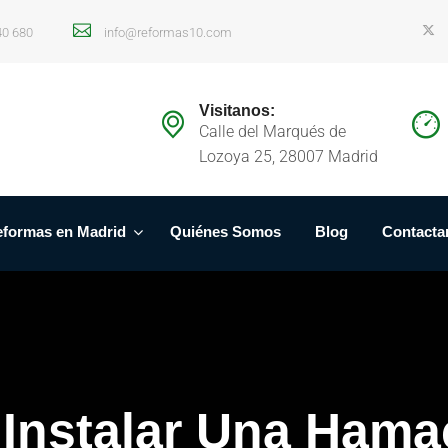
40 680
info@reformas10.com
Visitanos:
Calle del Marqués de
Lozoya 25, 28007 Madrid
formas en Madrid
Quiénes Somos
Blog
Contacta
 Instalar Una Hama